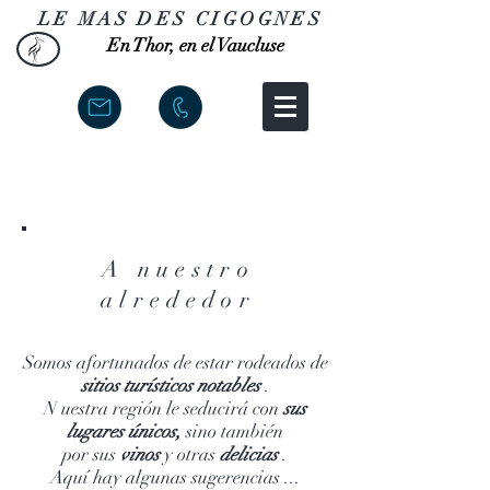
LE MAS DES CIGOGNES
En Thor, en el Vaucluse
A nuestro
alrededor
Somos afortunados de estar rodeados
de
sitios turísticos notables
.
N
uestra región le seducirá
con
sus
lugares únicos,
sino también
por sus
vinos
y otras
delicias
.
Aquí hay algunas sugerencias ...