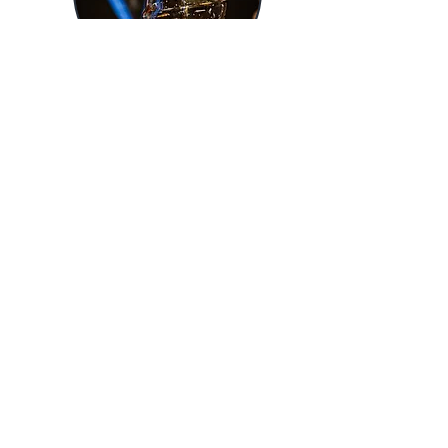
LOS
VINOS
Visite las ciudades con nombres
tomados de connotaciones de vino como
Châteauneuf du Pape, Vacqueyras,
Gigondas, Baumes de Venise, pero
también Tavel. Salud !
El parque